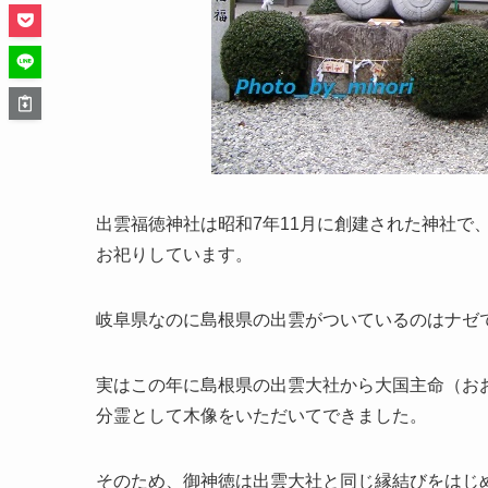
出雲福徳神社は昭和7年11月に創建された神社で
お祀りしています。
岐阜県なのに島根県の出雲がついているのはナゼ
実はこの年に島根県の出雲大社から大国主命（お
分霊として木像をいただいてできました。
そのため、
御神徳は出雲大社と同じ縁結びをはじ