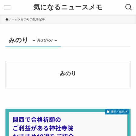
気になるニュースメモ
ホーム
みのりの執筆記事
みのり
– Author –
みのり
開運・縁結び